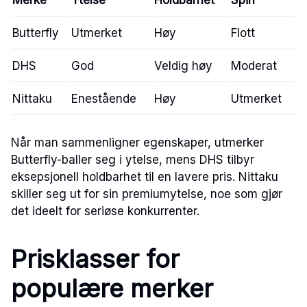
Merke
Ytelse
Holdbarhet
Spin
Butterfly
Utmerket
Høy
Flott
DHS
God
Veldig høy
Moderat
Nittaku
Enestående
Høy
Utmerket
Når man sammenligner egenskaper, utmerker
Butterfly-baller seg i ytelse, mens DHS tilbyr
eksepsjonell holdbarhet til en lavere pris. Nittaku
skiller seg ut for sin premiumytelse, noe som gjør
det ideelt for seriøse konkurrenter.
Prisklasser for
populære merker