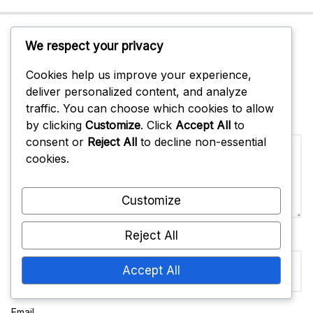
Leave A Reply
We respect your privacy
Your email address will not be published.
Cookies help us improve your experience,
Required fields are marked
*
deliver personalized content, and analyze
traffic. You can choose which cookies to allow
Comment
by clicking
Customize
. Click
Accept All
to
consent or
Reject All
to decline non-essential
cookies.
Customize
Reject All
Name
Accept All
Email