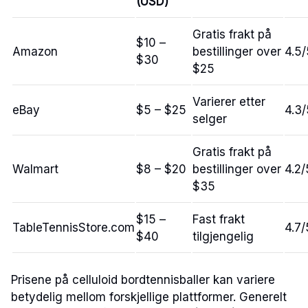
(USD)
Gratis frakt på
$10 –
Amazon
bestillinger over
4.5/
$30
$25
Varierer etter
eBay
$5 – $25
4.3/
selger
Gratis frakt på
Walmart
$8 – $20
bestillinger over
4.2/
$35
$15 –
Fast frakt
TableTennisStore.com
4.7/
$40
tilgjengelig
Prisene på celluloid bordtennisballer kan variere
betydelig mellom forskjellige plattformer. Generelt