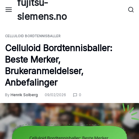
fujitsu-
Skip
to
siemens.no
content
CELLULOID BORDTENNISBALLER
Celluloid Bordtennisballer:
Beste Merker,
Brukeranmeldelser,
Anbefalinger
By
Henrik Solberg
09/02/2026
0