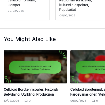
celluloid, fordeler,
Regionale forskjeller,
ulemper
Kulturelle aspekter,
Popularitet
09/02/2026
09/02/2026
You Might Also Like
Celluloid Bordtennisballer: Historisk
Celluloid Bordtennisbal
Betydning, Utvikling, Produksjon
Fargevariasjoner, Ytel
10/02/2026
0
06/02/2026
0