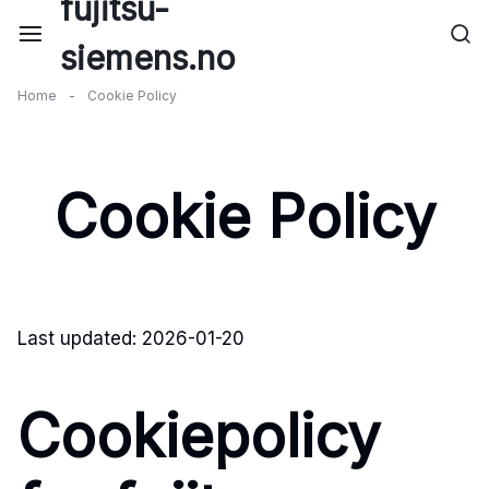
fujitsu-
Skip
to
siemens.no
content
Home
-
Cookie Policy
Cookie Policy
Last updated: 2026-01-20
Cookiepolicy