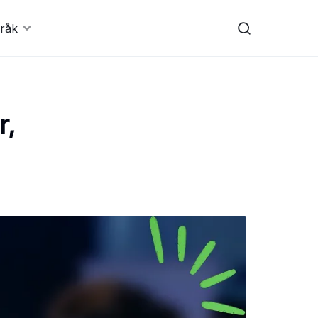
råk
r,