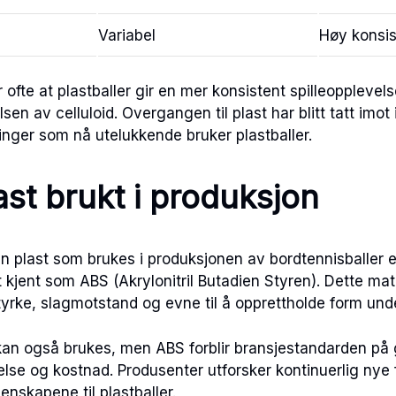
Variabel
Høy konsi
r ofte at plastballer gir en mer konsistent spilleoppleve
lsen av celluloid. Overgangen til plast har blitt tatt imot 
nger som nå utelukkende bruker plastballer.
ast brukt i produksjon
n plast som brukes i produksjonen av bordtennisballer e
t kjent som ABS (Akrylonitril Butadien Styren). Dette mate
styrke, slagmotstand og evne til å opprettholde form und
kan også brukes, men ABS forblir bransjestandarden på 
lse og kostnad. Produsenter utforsker kontinuerlig nye 
enskapene til plastballer.