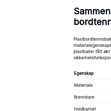
Sammenli
bordtenn
Plastbordtennisball
materialegenskaper
plastballer fått øk
sikkerhetsfunksjon
Egenskap
Materiale
Brennbare
Holdbarhet