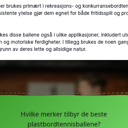
ler brukes primært i rekreasjons- og konkurransebordten
stente ytelse gjør dem egnet for både fritidsspill og pr
es disse ballene også i ulike applikasjoner, inkludert u
n og motoriske ferdigheter. I tillegg brukes de noen gan
runn av deres lette og allsidige natur.