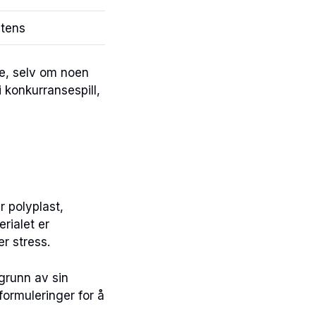
stens
lse, selv om noen
i konkurransespill,
r polyplast,
rialet er
er stress.
grunn av sin
formuleringer for å