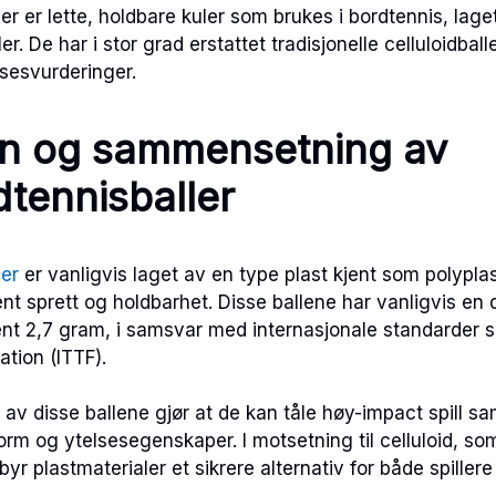
er er lette, holdbare kuler som brukes i bordtennis, lag
er. De har i stor grad erstattet tradisjonelle celluloidbal
lsesvurderinger.
on og sammensetning av
dtennisballer
ler
er vanligvis laget av en type plast kjent som polypla
tent sprett og holdbarhet. Disse ballene har vanligvis en
t 2,7 gram, i samsvar med internasjonale standarder sa
ation (ITTF).
 disse ballene gjør at de kan tåle høy-impact spill sa
form og ytelsesegenskaper. I motsetning til celluloid, so
byr plastmaterialer et sikrere alternativ for både spiller