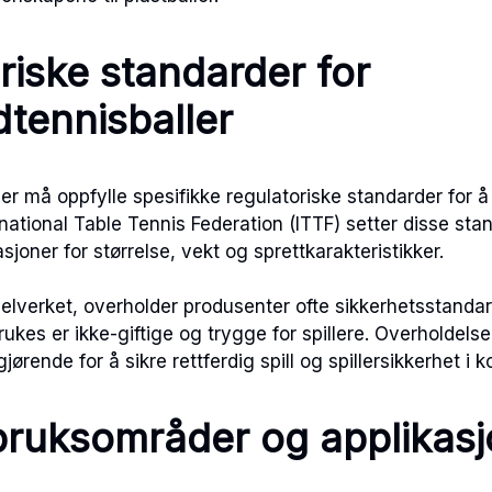
riske standarder for
dtennisballer
er må oppfylle spesifikke regulatoriske standarder for å b
rnational Table Tennis Federation (ITTF) setter disse st
asjoner for størrelse, vekt og sprettkarakteristikker.
regelverket, overholder produsenter ofte sikkerhetsstandar
ukes er ikke-giftige og trygge for spillere. Overholdelse
ørende for å sikre rettferdig spill og spillersikkerhet i 
bruksområder og applikasj