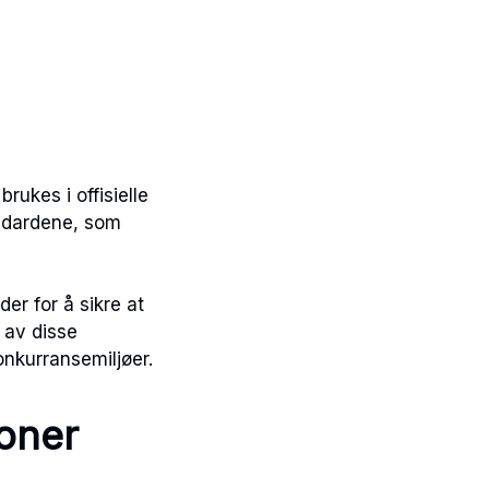
rukes i offisielle
andardene, som
der for å sikre at
 av disse
konkurransemiljøer.
oner