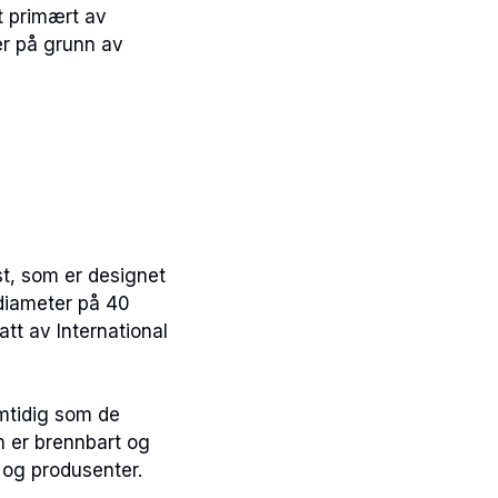
et primært av
ler på grunn av
st, som er designet
 diameter på 40
tt av International
mtidig som de
m er brennbart og
e og produsenter.