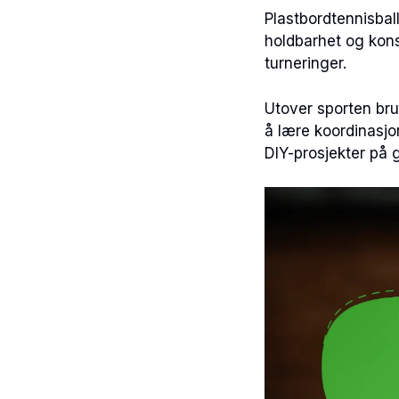
Plastbordtennisbal
holdbarhet og konsi
turneringer.
Utover sporten bruk
å lære koordinasjo
DIY-prosjekter på g