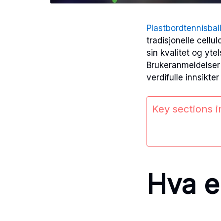
Plastbordtennisbal
tradisjonelle cellu
sin kvalitet og yte
Brukeranmeldelser 
verdifulle innsikte
Key sections in
Hva e