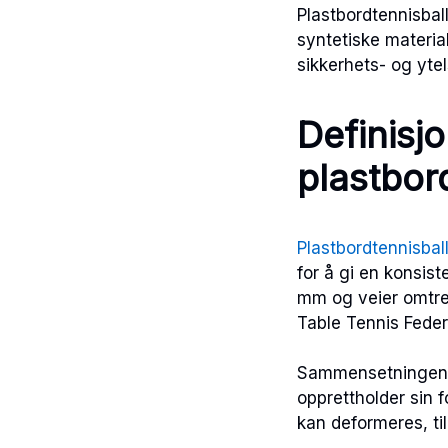
Plastbordtennisball
syntetiske material
sikkerhets- og yte
Definisj
plastbor
Plastbordtennisbal
for å gi en konsis
mm og veier omtren
Table Tennis Feder
Sammensetningen av
opprettholder sin 
kan deformeres, til