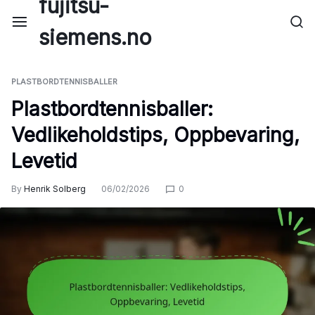
fujitsu-
Skip
to
siemens.no
content
PLASTBORDTENNISBALLER
Plastbordtennisballer:
Vedlikeholdstips, Oppbevaring,
Levetid
By
Henrik Solberg
06/02/2026
0