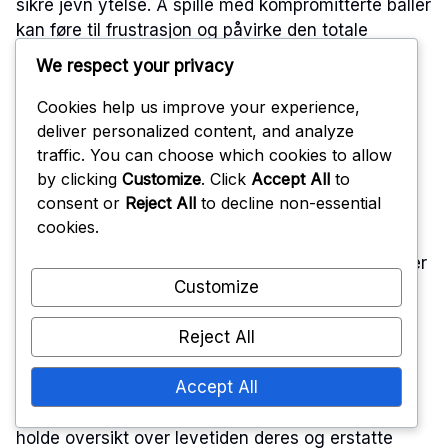
sikre jevn ytelse. Å spille med kompromitterte baller
kan føre til frustrasjon og påvirke den totale
spillkvaliteten.
We respect your privacy
Cookies help us improve your experience,
Å ikke erstatte skadde
deliver personalized content, and analyze
traffic. You can choose which cookies to allow
baller
by clicking
Customize
. Click
Accept All
to
consent or
Reject All
to decline non-essential
cookies.
Å bruke skadde bordtennisballer kan føre til
uforutsigbare sprett og redusert spillkvalitet. Det er
Customize
viktig å ha noen ekstra baller tilgjengelig for å
erstatte de som viser tegn på slitasje. Denne
Reject All
praksisen sikrer at spillet ditt forblir uavbrutt og
hyggelig.
Accept All
Vurder å merke kjøpsdatoen på nye baller for å
holde oversikt over levetiden deres og erstatte