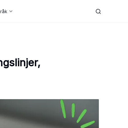
råk
gslinjer,