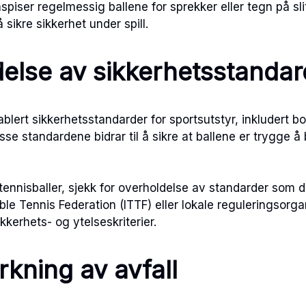
nspiser regelmessig ballene for sprekker eller tegn på sl
 sikre sikkerhet under spill.
else av sikkerhetsstandar
lert sikkerhetsstandarder for sportsutstyr, inkludert bo
se standardene bidrar til å sikre at ballene er trygge å b
tennisballer, sjekk for overholdelse av standarder som d
ble Tennis Federation (ITTF) eller lokale reguleringsorgan
ikkerhets- og ytelseskriterier.
rkning av avfall