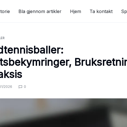
torie
Bla gjennom artikler
Hjem
Ta kontakt
Sp
LER
dtennisballer:
tsbekymringer, Bruksretnin
aksis
01/2026
0