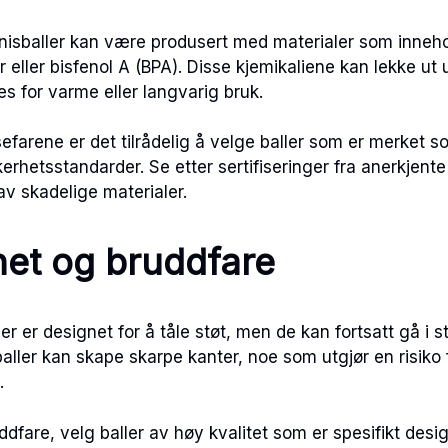
nisballer kan være produsert med materialer som inneho
r eller bisfenol A (BPA). Disse kjemikaliene kan lekke ut u
es for varme eller langvarig bruk.
efarene er det tilrådelig å velge baller som er merket so
erhetsstandarder. Se etter sertifiseringer fra anerkjent
av skadelige materialer.
et og bruddfare
er er designet for å tåle støt, men de kan fortsatt gå i 
baller kan skape skarpe kanter, noe som utgjør en risiko f
.
dfare, velg baller av høy kvalitet som er spesifikt desig