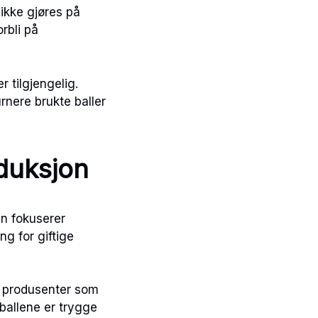
 ikke gjøres på
rbli på
r tilgjengelig.
rnere brukte baller
oduksjon
en fokuserer
ng for giftige
e produsenter som
t ballene er trygge