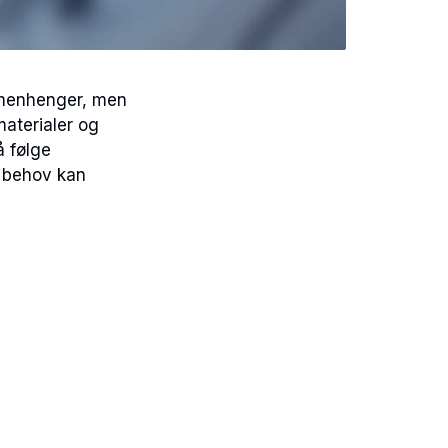
mmenhenger, men
materialer og
å følge
e behov kan