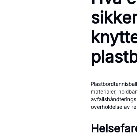
sikke
knyttet
plast
Plastbordtennisball
materialer, holdba
avfallshåndteringsu
overholdelse av rel
Helsefare