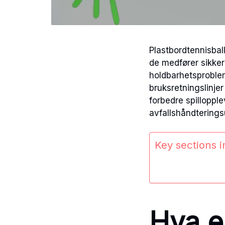
Plastbordtennisba
de medfører sikker
holdbarhetsprobleme
bruksretningslinjer
forbedre spilloppl
avfallshåndterings
Key sections in
Hva e