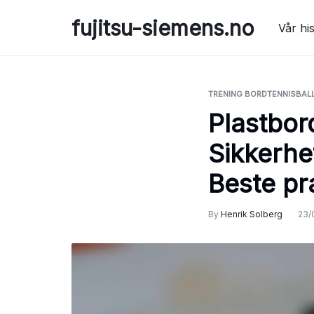
Skip
fujitsu-siemens.no
to
Vår his
content
TRENING BORDTENNISBAL
Plastbor
Sikkerhe
Beste pr
By
Henrik Solberg
23/