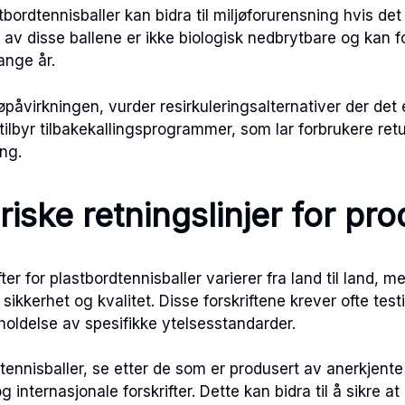
ordtennisballer kan bidra til miljøforurensning hvis det
 av disse ballene er ikke biologisk nedbrytbare og kan fo
ange år.
øpåvirkningen, vurder resirkuleringsalternativer der det e
ilbyr tilbakekallingsprogrammer, som lar forbrukere retu
ing.
riske retningslinjer for pr
ter for plastbordtennisballer varierer fra land til land, m
 sikkerhet og kvalitet. Disse forskriftene krever ofte testi
holdelse av spesifikke ytelsesstandarder.
tennisballer, se etter de som er produsert av anerkjent
g internasjonale forskrifter. Dette kan bidra til å sikre a