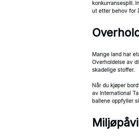
konkurransespill. I
ut etter behov for å
Overhold
Mange land har etab
Overholdelse av dis
skadelige stoffer.
Når du kjøper bord
av International Ta
ballene oppfyller s
Miljøpåvi