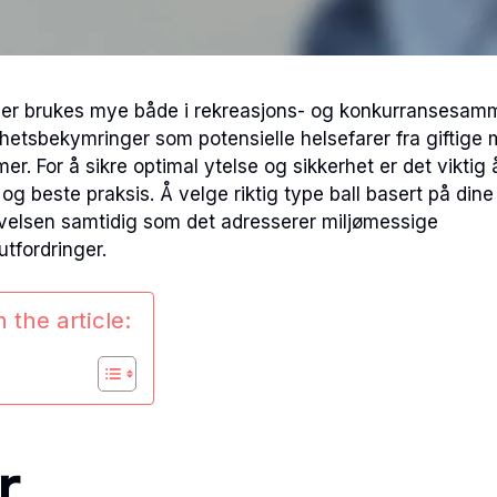
ller brukes mye både i rekreasjons- og konkurransesa
hetsbekymringer som potensielle helsefarer fra giftige 
r. For å sikre optimal ytelse og sikkerhet er det viktig 
 og beste praksis. Å velge riktig type ball basert på din
evelsen samtidig som det adresserer miljømessige
utfordringer.
 the article:
r