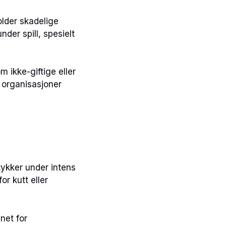
lder skadelige
nder spill, spesielt
m ikke-giftige eller
e organisasjoner
stykker under intens
or kutt eller
net for